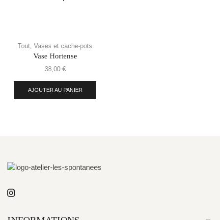
Tout
,
Vases et cache-pots
Vase Hortense
38,00
€
AJOUTER AU PANIER