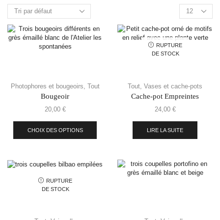
RUPTURE
DE STOCK
Photophores et bougeoirs
,
Tout
Tout
,
Vases et cache-pots
Bougeoir
Cache-pot Empreintes
20,00
€
24,00
€
CHOIX DES OPTIONS
LIRE LA SUITE
RUPTURE
DE STOCK