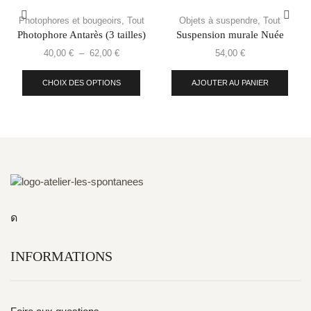
Photophores et bougeoirs
,
Tout
Objets à suspendre
,
Tout
Photophore Antarès (3 tailles)
Suspension murale Nuée
40,00
€
–
62,00
€
54,00
€
CHOIX DES OPTIONS
AJOUTER AU PANIER
INFORMATIONS