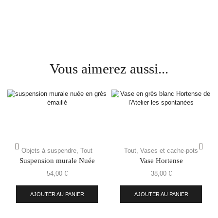
Vous aimerez aussi...
Objets à suspendre
,
Tout
Tout
,
Vases et cache-pots
Suspension murale Nuée
Vase Hortense
54,00
€
38,00
€
AJOUTER AU PANIER
AJOUTER AU PANIER