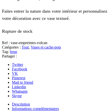
Faites entrer la nature dans votre intérieur et personnalisez
votre décoration avec ce vase texturé.
Rupture de stock
Ref :
vase-empreintes-volcan
Catégories :
Tout
,
Vases et cache-pots
Tag:
brun
Partager :
Twitter
Facebook
VK
Pinterest
Mail to friend
Linkedin
Whatsapp
Skype
Description
Informations complémentaires