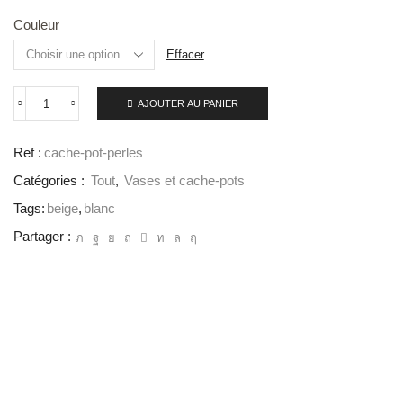
Couleur
Effacer
AJOUTER AU PANIER
Ref :
cache-pot-perles
Catégories :
Tout
,
Vases et cache-pots
Tags:
beige
,
blanc
Partager :