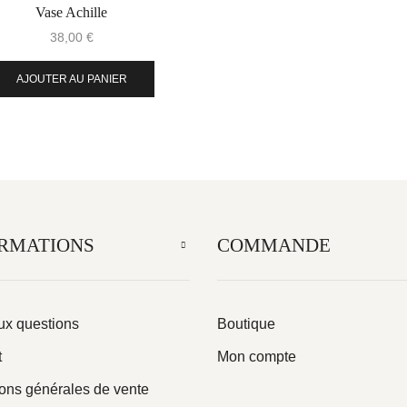
Vase Achille
38,00
€
AJOUTER AU PANIER
RMATIONS
COMMANDE
ux questions
Boutique
t
Mon compte
ons générales de vente