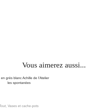
Vous aimerez aussi...
Tout
,
Vases et cache-pots