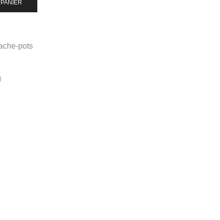
 PANIER
ache-pots