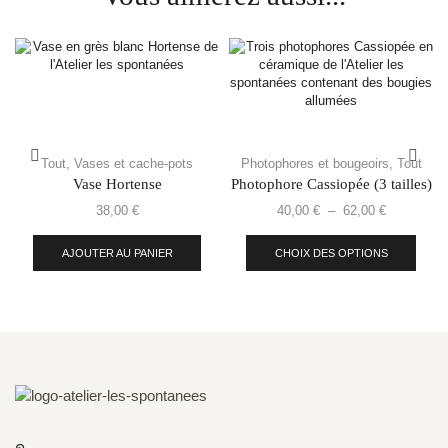
Tout
,
Vases et cache-pots
Photophores et bougeoirs
,
Tout
Vase Hortense
Photophore Cassiopée (3 tailles)
38,00
€
40,00
€
–
62,00
€
AJOUTER AU PANIER
CHOIX DES OPTIONS